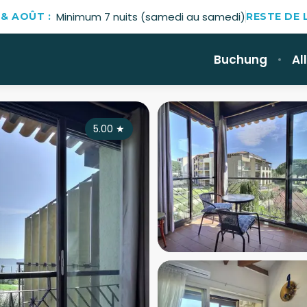
Minimum 7 nuits (samedi au samedi)
 & AOÛT :
RESTE DE L
Buchung
Al
5.00
★