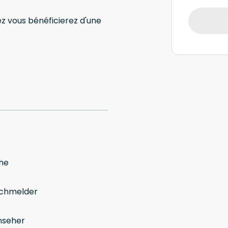
ez vous bénéficierez d'une
he
chmelder
nseher